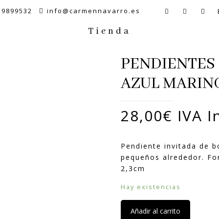
59899532
info@carmennavarro.es
Tienda
PENDIENTES 
AZUL MARIN
28,00
€
IVA I
Pendiente invitada de bo
pequeños alrededor. For
2,3cm
Hay existencias
Añadir al carrito