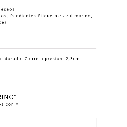
 deseos
tos
,
Pendientes
Etiquetas:
azul marino
,
tes
en dorado. Cierre a presión. 2,3cm
RINO”
os con
*