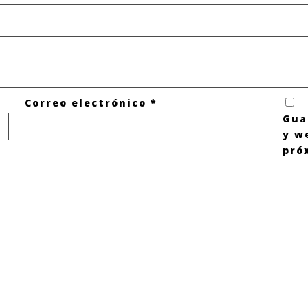
Correo electrónico
*
Gua
y w
pró