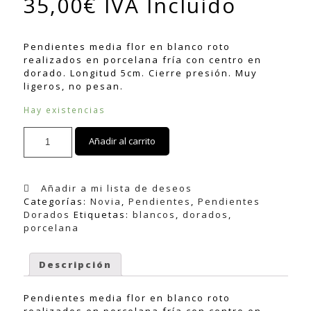
35,00
€
IVA Incluido
Pendientes media flor en blanco roto
realizados en porcelana fría con centro en
dorado. Longitud 5cm. Cierre presión. Muy
ligeros, no pesan.
Hay existencias
Pendientes
Añadir al carrito
en
porcelana
fria
LENA
Añadir a mi lista de deseos
cantidad
Categorías:
Novia
,
Pendientes
,
Pendientes
Dorados
Etiquetas:
blancos
,
dorados
,
porcelana
Descripción
Pendientes media flor en blanco roto
realizados en porcelana fría con centro en