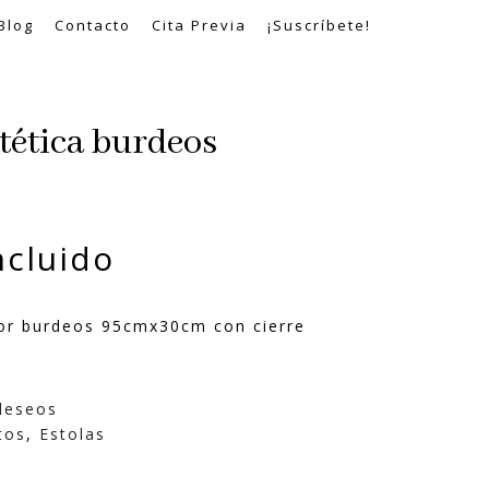
Blog
Contacto
Cita Previa
¡Suscríbete!
ntética burdeos
ncluido
olor burdeos 95cmx30cm con cierre
 deseos
tos
,
Estolas