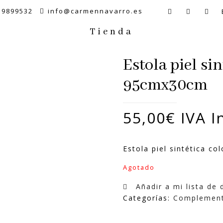
59899532
info@carmennavarro.es
Tienda
Estola piel si
95cmx30cm
55,00
€
IVA I
Estola piel sintética c
Agotado
Añadir a mi lista de
Categorías:
Complemen