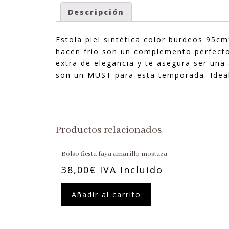
Descripción
Estola piel sintética color burdeos 95c
hacen frio son un complemento perfecto 
extra de elegancia y te asegura ser una 
son un MUST para esta temporada. Ideale
Productos relacionados
Bolso fiesta faya amarillo mostaza
38,00
€
IVA Incluido
Añadir al carrito