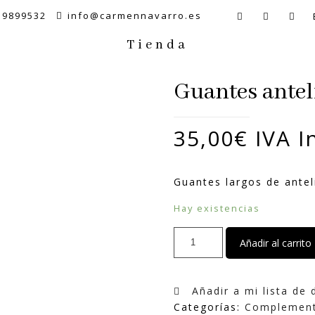
59899532
info@carmennavarro.es
Tienda
Guantes antel
35,00
€
IVA I
Guantes largos de ante
Hay existencias
Guantes
Añadir al carrito
antelina
visón
40
Añadir a mi lista de
cm
Categorías:
Complemen