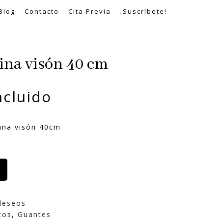
Blog
Contacto
Cita Previa
¡Suscríbete!
ina visón 40 cm
ncluido
lina visón 40cm
 deseos
tos
,
Guantes