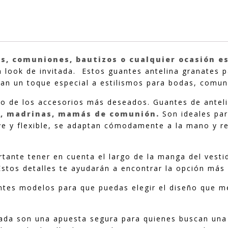
cantidad
s, comuniones, bautizos o cualquier ocasión e
look de invitada. Estos guantes antelina granates p
an un toque especial a estilismos para bodas, comun
o de los accesorios más deseados. Guantes de antel
a, madrinas, mamás de comunión.
Son ideales pa
ave y flexible, se adaptan cómodamente a la mano y re
ortante tener en cuenta el largo de la manga del vest
 Estos detalles te ayudarán a encontrar la opción más
ntes modelos para que puedas elegir el diseño que me
itada son una apuesta segura para quienes buscan un