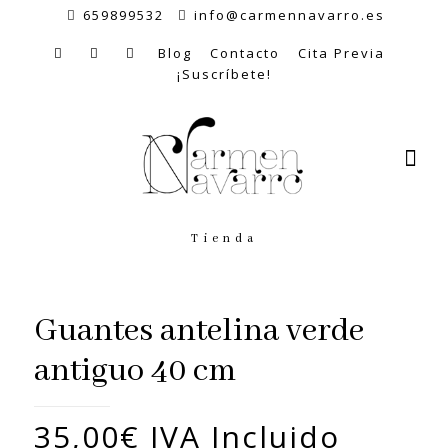
659899532
info@carmennavarro.es
Blog
Contacto
Cita Previa
¡Suscríbete!
Tienda
Guantes antelina verde
antiguo 40 cm
35,00
€
IVA Incluido