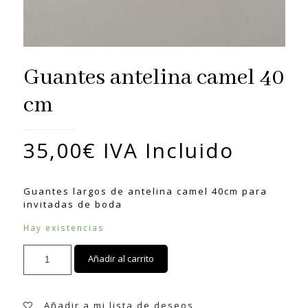
Guantes antelina camel 40
cm
35,00
€
IVA Incluido
Guantes largos de antelina camel 40cm para
invitadas de boda
Hay existencias
Guantes
Añadir al carrito
antelina
camel
40
cm
Añadir a mi lista de deseos