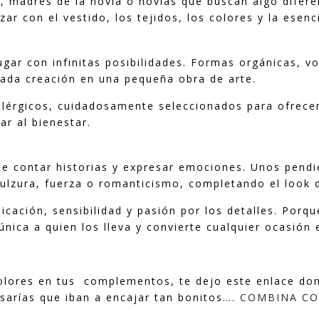
 madres de la novia o novias que buscan algo difere
r con el vestido, los tejidos, los colores y la esenci
jugar con infinitas posibilidades. Formas orgánicas, v
ada creación en una pequeña obra de arte.
alérgicos, cuidadosamente seleccionados para ofrecer
ar al bienestar.
 contar historias y expresar emociones. Unos pendie
dulzura, fuerza o romanticismo, completando el look 
icación, sensibilidad y pasión por los detalles. Porq
única a quien los lleva y convierte cualquier ocasión
olores en tus complementos, te dejo este enlace don
sarías que iban a encajar tan bonitos….
COMBINA CO