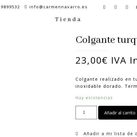
59899532
info@carmennavarro.es
Tienda
Colgante turqu
23,00
€
IVA I
Colgante realizado en tu
inoxidable dorado. Ter
Hay existencias
Colgante
Añadir al carrito
turquesa,
coral
y
Añadir a mi lista de