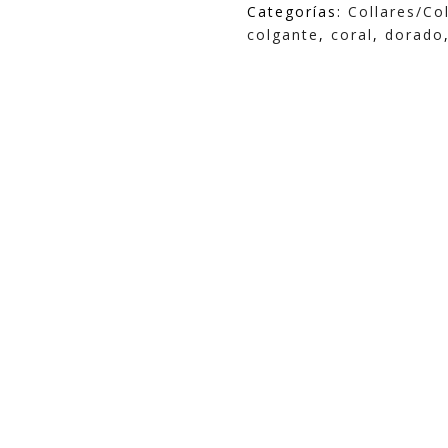
cristal
Categorías:
Collares/Co
cantidad
colgante
,
coral
,
dorado