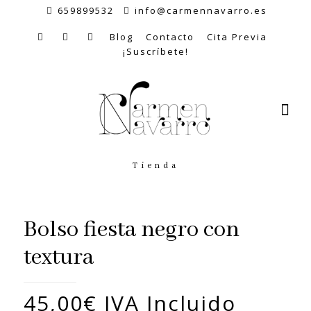
659899532
info@carmennavarro.es
Blog
Contacto
Cita Previa
¡Suscríbete!
Tienda
Bolso fiesta negro con
textura
45,00
€
IVA Incluido